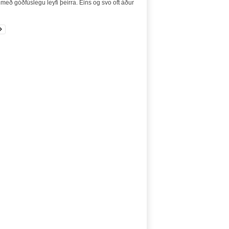
t með góðfúslegu leyfi þeirra. Eins og svo oft áður