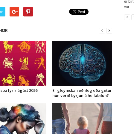
er bir
var...
er
HOR
spá fyrir ágúst 2026
Er gleymskan eðlileg eða getur
hún verið byrjun á heilabilun?