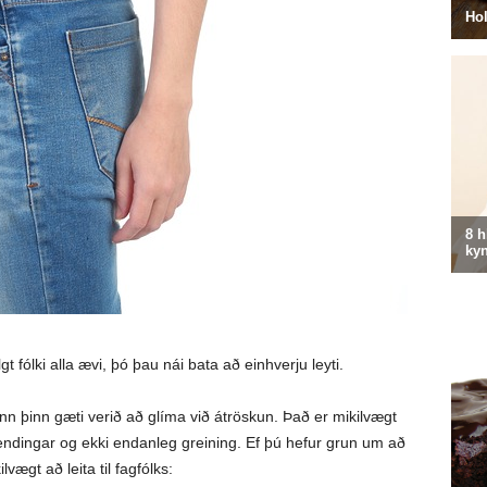
t fólki alla ævi, þó þau nái bata að einhverju leyti.
n þinn gæti verið að glíma við átröskun. Það er mikilvægt
endingar og ekki endanleg greining. Ef þú hefur grun um að
vægt að leita til fagfólks: