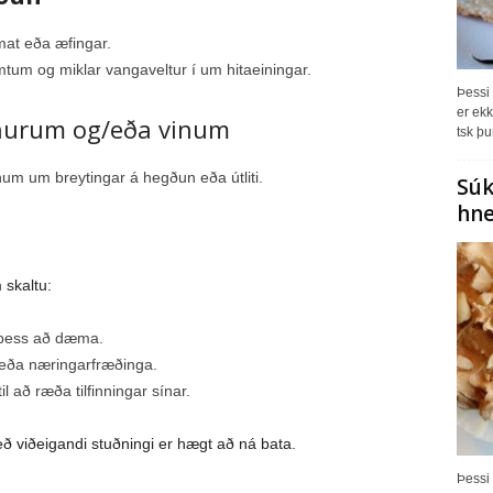
 mat eða æfingar.
m og miklar vangaveltur í um hitaeiningar.
Þessi 
er ekk
nnurum og/eða vinum
tsk þu
m um breytingar á hegðun eða útliti.
Súk
hne
 skaltu:
n þess að dæma.
a eða næringarfræðinga.
 að ræða tilfinningar sínar.
eð viðeigandi stuðningi er hægt að ná bata.
Þessi