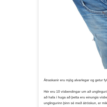
Átraskanir eru mjög alvarlegar og getur fylg
Hér eru 10 vísbendingar um að unglingurin
að hafa í huga að þetta eru einungis vísb
unglingurinn þinn sé með átröskun, er mikil