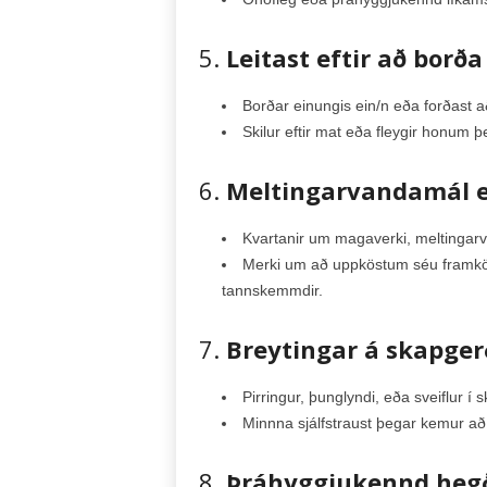
5.
Leitast eftir að borða
Borðar einungis ein/n eða forðast a
Skilur eftir mat eða fleygir honum þe
6.
Meltingarvandamál e
Kvartanir um magaverki, meltingar
Merki um að uppköstum séu framköll
tannskemmdir.
7.
Breytingar á skapger
Pirringur, þunglyndi, eða sveiflur í 
Minnna sjálfstraust þegar kemur að ú
8.
Þráhyggjukennd heg