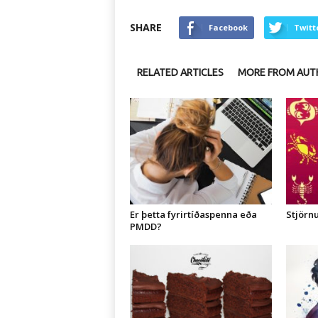
SHARE
Facebook
Twitt
RELATED ARTICLES
MORE FROM AUT
Er þetta fyrirtíðaspenna eða
Stjörnu
PMDD?