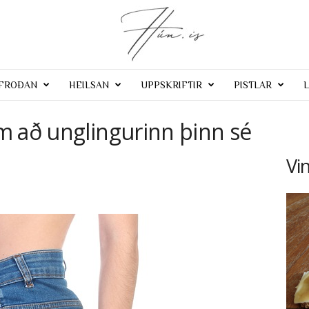
 FROÐAN
HEILSAN
UPPSKRIFTIR
PISTLAR
L
m að unglingurinn þinn sé
Vi