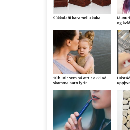
Súkkulaði karamellu kaka
Munuri
og kví
10 hlutir sem þú ættir ekki að
Húsráð:
skamma barn fyrir
uppþvo