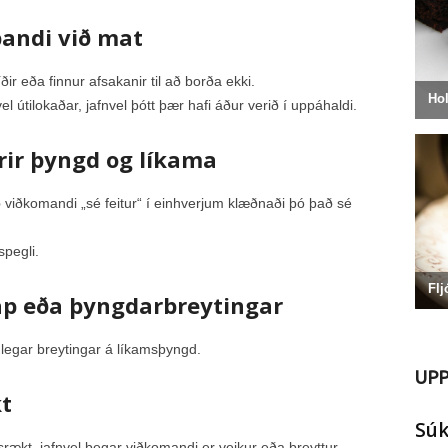
andi við mat
ir eða finnur afsakanir til að borða ekki.
 útilokaðar, jafnvel þótt þær hafi áður verið í uppáhaldi.
rir þyngd og líkama
 viðkomandi „sé feitur“ í einhverjum klæðnaði þó það sé
spegli.
ap eða þyngdarbreytingar
legar breytingar á líkamsþyngd.
UPP
t
Súk
ækt, jafnvel þegar viðkomandi er veikur eða þreyttur.