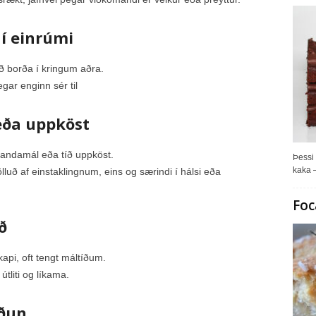
 í einrúmi
ð borða í kringum aðra.
gar enginn sér til
ða uppköst
vandamál eða tíð uppköst.
Þessi 
kaka –
uð af einstaklingnum, eins og særindi í hálsi eða
Foc
ð
skapi, oft tengt máltíðum.
tliti og líkama.
ðun