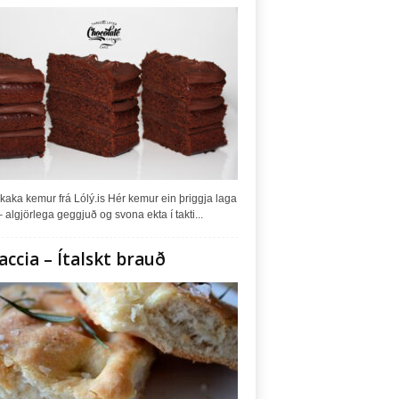
kaka kemur frá Lólý.is Hér kemur ein þriggja laga
 algjörlega geggjuð og svona ekta í takti...
accia – Ítalskt brauð