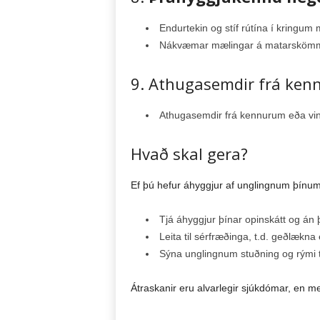
Endurtekin og stíf rútína í kringum
Nákvæmar mælingar á matarskömmtu
9. Athugasemdir frá ke
Athugasemdir frá kennurum eða vinu
Hvað skal gera?
Ef þú hefur áhyggjur af unglingnum þínum
Tjá áhyggjur þínar opinskátt og á
Leita til sérfræðinga, t.d. geðlækn
Sýna unglingnum stuðning og rými til
Átraskanir eru alvarlegir sjúkdómar, en m