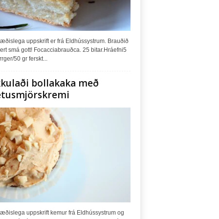
æðislega uppskrift er frá Eldhússystrum. Brauðið
ert smá gott! Focacciabrauðca. 25 bitar.Hráefni5
rrger/50 gr ferskt...
kulaði bollakaka með
tusmjörskremi
 æðislega uppskrift kemur frá Eldhússystrum og