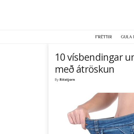
H
u
FRÉTTIR
GULA
n
.
10 vísbendingar u
i
s
með átröskun
By
Ritstjorn