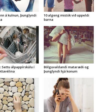
nn á kulnun, þunglyndi
10 algeng mistök við uppeldi
ða
barna
 Settu álpappírskúlu í
Bólguvaldandi mataræði og
ttavélina
þunglyndi hjá konum