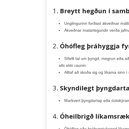
1.
Breytt hegðun í samb
Unglingurinn forðast ákveðnar máltíð
Ákveðnar matartegundir verða jafnvel
2.
Óhófleg þráhyggja fy
Sífellt tal um þyngd, megrun eða að
alls ekki raunin.
Alltaf að skoða sig og líkama sinn í 
3.
Skyndilegt þyngdart
Markvert þyngdartap eða óútskýran
4.
Óheilbrigð líkamsræk
Óhófleg eða þráhyggjukennd líkamsr