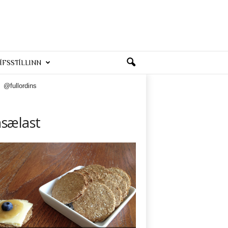
ÍFSSTÍLLINN
@fullordins
nsælast